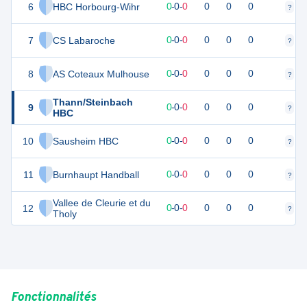
6
HBC Horbourg-Wihr
0
0
0
-
0
-
0
0
0
0
?
?
7
CS Labaroche
0
0
0
-
0
-
0
0
0
0
?
?
8
AS Coteaux Mulhouse
0
0
0
-
0
-
0
0
0
0
?
?
Thann/Steinbach
9
0
0
0
-
0
-
0
0
0
0
?
?
HBC
10
Sausheim HBC
0
0
0
-
0
-
0
0
0
0
?
?
11
Burnhaupt Handball
0
0
0
-
0
-
0
0
0
0
?
?
Vallee de Cleurie et du
12
0
0
0
-
0
-
0
0
0
0
?
?
Tholy
Fonctionnalités