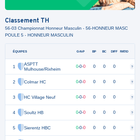
Classement
TH
56-03 Championnat Honneur Masculin - 56-HONNEUR MASC
POULE 5 - HONNEUR MASCULIN
ÉQUIPES
PTS
JO
G-N-P
BP
BC
DIFF
RATIO
ASPTT
1
0
0
0
-
0
-
0
0
0
0
?
?
Mulhouse/Rixheim
2
Colmar HC
0
0
0
-
0
-
0
0
0
0
?
?
3
HC Village Neuf
0
0
0
-
0
-
0
0
0
0
?
?
4
Soultz HB
0
0
0
-
0
-
0
0
0
0
?
?
5
Sierentz HBC
0
0
0
-
0
-
0
0
0
0
?
?