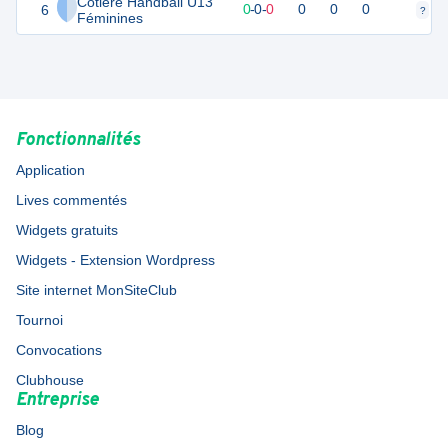
Cotiere Handball U13
6
0
0
0
-
0
-
0
0
0
0
?
?
Féminines
Fonctionnalités
Application
Lives commentés
Widgets gratuits
Widgets - Extension Wordpress
Site internet MonSiteClub
Tournoi
Convocations
Clubhouse
Entreprise
Blog