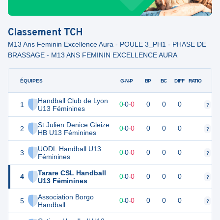
Classement
TCH
M13 Ans Feminin Excellence Aura - POULE 3_PH1 - PHASE DE
BRASSAGE - M13 ANS FEMININ EXCELLENCE AURA
ÉQUIPES
PTS
JO
G-N-P
BP
BC
DIFF
RATIO
Handball Club de Lyon
1
0
0
0
-
0
-
0
0
0
0
?
?
U13 Féminines
St Julien Denice Gleize
2
0
0
0
-
0
-
0
0
0
0
?
?
HB U13 Féminines
UODL Handball U13
3
0
0
0
-
0
-
0
0
0
0
?
?
Féminines
Tarare CSL Handball
4
0
0
0
-
0
-
0
0
0
0
?
?
U13 Féminines
Association Borgo
5
0
0
0
-
0
-
0
0
0
0
?
?
Handball