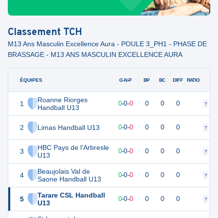
Classement
TCH
M13 Ans Masculin Excellence Aura - POULE 3_PH1 - PHASE DE
BRASSAGE - M13 ANS MASCULIN EXCELLENCE AURA
ÉQUIPES
PTS
JO
G-N-P
BP
BC
DIFF
RATIO
Roanne Riorges
1
0
0
0
-
0
-
0
0
0
0
?
?
Handball U13
2
Limas Handball U13
0
0
0
-
0
-
0
0
0
0
?
?
HBC Pays de l'Arbresle
3
0
0
0
-
0
-
0
0
0
0
?
?
U13
Beaujolais Val de
4
0
0
0
-
0
-
0
0
0
0
?
?
Saone Handball U13
Tarare CSL Handball
5
0
0
0
-
0
-
0
0
0
0
?
?
U13