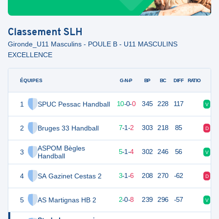
Classement
SLH
Gironde_U11 Masculins - POULE B - U11 MASCULINS
EXCELLENCE
ÉQUIPES
PTS
JO
G-N-P
BP
BC
DIFF
RATIO
1
SPUC Pessac Handball
30
10
10
-
0
-
0
345
228
117
V
V
2
Bruges 33 Handball
25
10
7
-
1
-
2
303
218
85
D
V
ASPOM Bègles
3
21
10
5
-
1
-
4
302
246
56
V
D
Handball
4
SA Gazinet Cestas 2
17
10
3
-
1
-
6
208
270
-62
D
D
5
AS Martignas HB 2
14
10
2
-
0
-
8
239
296
-57
V
D