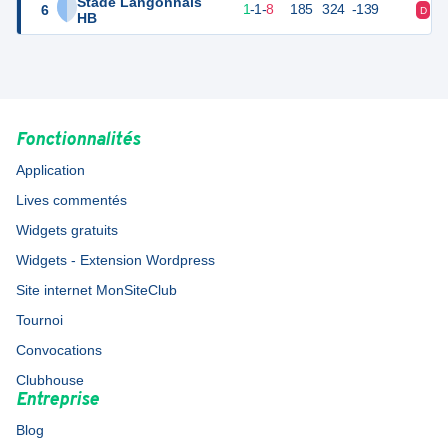
Stade Langonnais
6
13
10
1
-
1
-
8
185
324
-139
D
V
HB
Fonctionnalités
Application
Lives commentés
Widgets gratuits
Widgets - Extension Wordpress
Site internet MonSiteClub
Tournoi
Convocations
Clubhouse
Entreprise
Blog