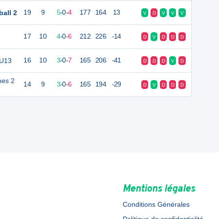
all 2
19
9
5
-
0
-
4
177
164
13
V
D
V
V
V
17
10
4
-
0
-
6
212
226
-14
D
V
D
D
D
 U13
16
10
3
-
0
-
7
165
206
-41
D
D
D
V
D
nes 2
14
9
3
-
0
-
6
165
194
-29
D
V
D
D
D
Mentions légales
Conditions Générales