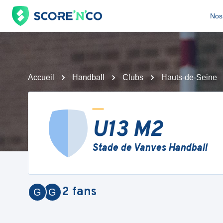
Nos 
Accueil
Handball
Clubs
Hauts-de-Seine
U13 M2
Stade de Vanves Handball
2
fans
G
G