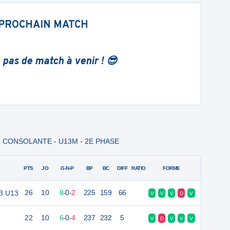
PROCHAIN MATCH
 pas de match à venir ! 😎
 CONSOLANTE - U13M - 2E PHASE
PTS
JO
G-N-P
BP
BC
DIFF
RATIO
FORME
 3 U13
26
10
8
-
0
-
2
225
159
66
V
V
V
D
V
22
10
6
-
0
-
4
237
232
5
V
D
V
V
V