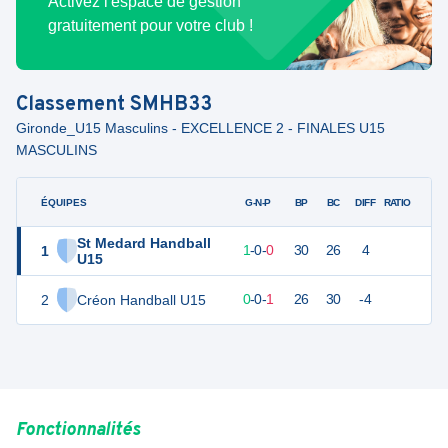
Activez l'espace de gestion
gratuitement pour votre club !
Classement
SMHB33
Gironde_U15 Masculins - EXCELLENCE 2 - FINALES U15
MASCULINS
ÉQUIPES
PTS
JO
G-N-P
BP
BC
DIFF
RATIO
St Medard Handball
1
3
1
1
-
0
-
0
30
26
4
U15
2
Créon Handball U15
1
1
0
-
0
-
1
26
30
-4
Fonctionnalités