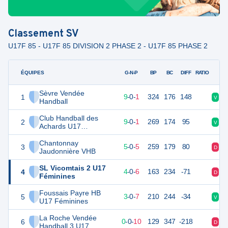
Classement
SV
U17F 85 - U17F 85 DIVISION 2 PHASE 2 - U17F 85 PHASE 2
ÉQUIPES
PTS
JO
G-N-P
BP
BC
DIFF
RATIO
Sèvre Vendée
1
28
10
9
-
0
-
1
324
176
148
V
V
Handball
Club Handball des
2
28
10
9
-
0
-
1
269
174
95
V
D
Achards U17
Féminines
Chantonnay
3
19
10
5
-
0
-
5
259
179
80
D
V
Jaudonnière VHB
SL Vicomtais 2 U17
4
17
10
4
-
0
-
6
163
234
-71
D
V
Féminines
Foussais Payre HB
5
16
10
3
-
0
-
7
210
244
-34
V
D
U17 Féminines
La Roche Vendée
6
10
10
0
-
0
-
10
129
347
-218
D
D
Handball 3 U17