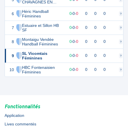
CHAVAGNES EN
PAILLERS Féminines
Héric Handball
6
0
0
0
-
0
-
0
0
0
0
?
?
Féminines
Estuaire et Sillon HB
7
0
0
0
-
0
-
0
0
0
0
?
?
SF
Montaigu Vendée
8
0
0
0
-
0
-
0
0
0
0
?
?
Handball Féminines
SL Vicomtais
9
0
0
0
-
0
-
0
0
0
0
?
?
Féminines
HBC Fontenaisien
10
0
0
0
-
0
-
0
0
0
0
?
?
Féminines
Fonctionnalités
Application
Lives commentés