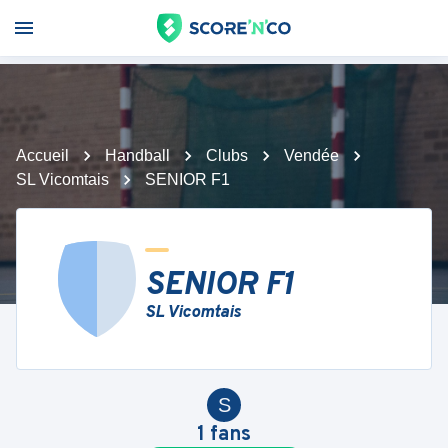
Accueil
Handball
Clubs
Vendée
SL Vicomtais
SENIOR F1
SENIOR F1
SL Vicomtais
S
1
fans