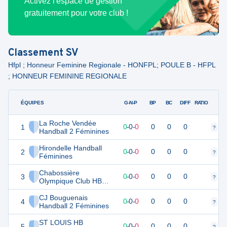
Activez l'espace de gestion
gratuitement pour votre club !
Classement
SV
Hfpl ; Honneur Feminine Regionale - HONFPL; POULE B - HFPL
; HONNEUR FEMININE REGIONALE
ÉQUIPES
PTS
JO
G-N-P
BP
BC
DIFF
RATIO
La Roche Vendée
1
0
0
0
-
0
-
0
0
0
0
?
?
Handball 2 Féminines
Hirondelle Handball
2
0
0
0
-
0
-
0
0
0
0
?
?
Féminines
Chabossière
3
0
0
0
-
0
-
0
0
0
0
?
?
Olympique Club HB
Féminines
CJ Bouguenais
4
0
0
0
-
0
-
0
0
0
0
?
?
Handball 2 Féminines
ST LOUIS HB
5
0
0
0
-
0
-
0
0
0
0
?
?