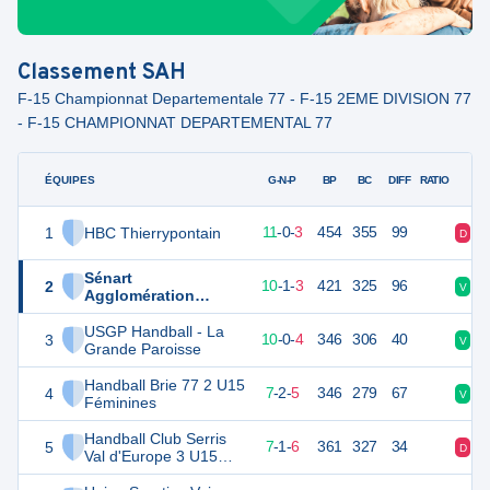
Classement
SAH
F-15 Championnat Departementale 77 - F-15 2EME DIVISION 77
- F-15 CHAMPIONNAT DEPARTEMENTAL 77
ÉQUIPES
PTS
JO
G-N-P
BP
BC
DIFF
RATIO
1
HBC Thierrypontain
36
14
11
-
0
-
3
454
355
99
D
V
Sénart
2
35
14
10
-
1
-
3
421
325
96
V
V
Agglomération
Handball
USGP Handball - La
3
34
14
10
-
0
-
4
346
306
40
V
D
Grande Paroisse
Handball Brie 77 2 U15
4
30
14
7
-
2
-
5
346
279
67
V
D
Féminines
Handball Club Serris
5
29
14
7
-
1
-
6
361
327
34
D
V
Val d'Europe 3 U15
Féminines