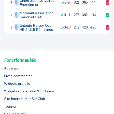
Union Sportive Vaires
6
24
14
5
-
0
-
9
321
365
-44
D
D
Entretien et
Competition
Mormant Association
7
20
14
3
-
0
-
11
278
392
-114
V
V
Handball Club
Entente Roissy-Ozoir
8
16
14
1
-
0
-
13
242
420
-178
D
D
HB 2 U15 Féminines
Fonctionnalités
Application
Lives commentés
Widgets gratuits
Widgets - Extension Wordpress
Site internet MonSiteClub
Tournoi