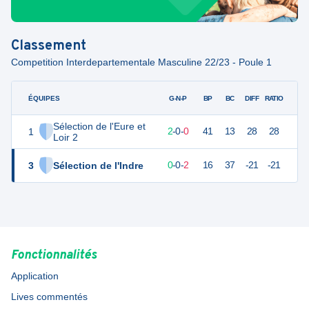
Classement
Competition Interdepartementale Masculine 22/23 - Poule 1
ÉQUIPES
PTS
JO
G-N-P
BP
BC
DIFF
RATIO
Sélection de l'Eure et
1
6
2
2
-
0
-
0
41
13
28
28
Loir 2
3
Sélection de l'Indre
2
2
0
-
0
-
2
16
37
-21
-21
Fonctionnalités
Application
Lives commentés