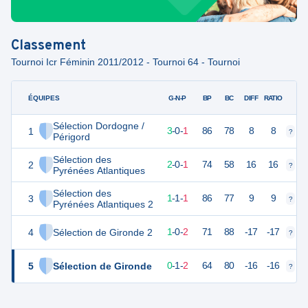
Classement
Tournoi Icr Féminin 2011/2012 - Tournoi 64 - Tournoi
ÉQUIPES
PTS
JO
G-N-P
BP
BC
DIFF
RATIO
Sélection Dordogne /
1
10
4
3
-
0
-
1
86
78
8
8
?
?
Périgord
Sélection des
2
7
3
2
-
0
-
1
74
58
16
16
?
?
Pyrénées Atlantiques
Sélection des
3
6
3
1
-
1
-
1
86
77
9
9
?
?
Pyrénées Atlantiques 2
4
Sélection de Gironde 2
5
3
1
-
0
-
2
71
88
-17
-17
?
?
5
Sélection de Gironde
4
3
0
-
1
-
2
64
80
-16
-16
?
?