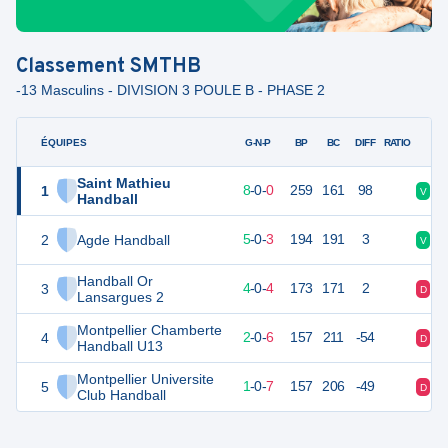
Classement
SMTHB
-13 Masculins - DIVISION 3 POULE B - PHASE 2
ÉQUIPES
PTS
JO
G-N-P
BP
BC
DIFF
RATIO
Saint Mathieu
1
24
8
8
-
0
-
0
259
161
98
V
V
Handball
2
Agde Handball
18
8
5
-
0
-
3
194
191
3
V
V
Handball Or
3
15
8
4
-
0
-
4
173
171
2
D
V
Lansargues 2
Montpellier Chamberte
4
12
8
2
-
0
-
6
157
211
-54
D
D
Handball U13
Montpellier Universite
5
10
8
1
-
0
-
7
157
206
-49
D
D
Club Handball