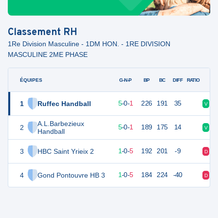
Classement
RH
1Re Division Masculine - 1DM HON. - 1RE DIVISION
MASCULINE 2ME PHASE
ÉQUIPES
PTS
JO
G-N-P
BP
BC
DIFF
RATIO
1
Ruffec Handball
16
6
5
-
0
-
1
226
191
35
V
V
A.L.Barbezieux
2
16
6
5
-
0
-
1
189
175
14
V
V
Handball
3
HBC Saint Yrieix 2
8
6
1
-
0
-
5
192
201
-9
D
V
4
Gond Pontouvre HB 3
8
6
1
-
0
-
5
184
224
-40
D
D