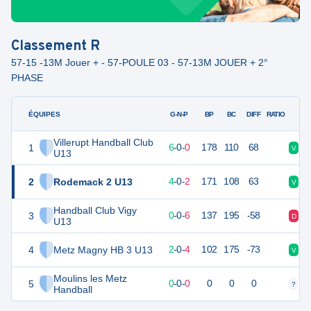
Classement
R
57-15 -13M Jouer + - 57-POULE 03 - 57-13M JOUER + 2°
PHASE
ÉQUIPES
PTS
JO
G-N-P
BP
BC
DIFF
RATIO
Villerupt Handball Club
1
21
6
6
-
0
-
0
178
110
68
V
V
U13
2
Rodemack 2 U13
21
6
4
-
0
-
2
171
108
63
V
D
Handball Club Vigy
3
13
6
0
-
0
-
6
137
195
-58
D
D
U13
4
Metz Magny HB 3 U13
12
6
2
-
0
-
4
102
175
-73
V
D
Moulins les Metz
5
3
0
0
-
0
-
0
0
0
0
?
?
Handball