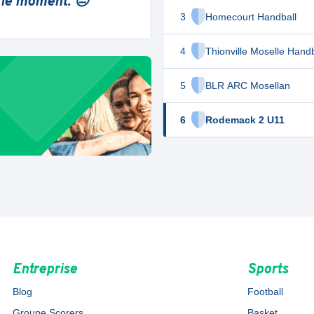
 le moment. 😔
3
Homecourt Handball
4
Thionville Moselle Handb
5
BLR ARC Mosellan
6
Rodemack 2 U11
Entreprise
Sports
Blog
Football
Groupe Scorers
Basket