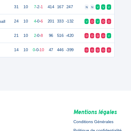
31
10
7
-
2
-
1
414
167
247
N
N
V
V
V
all
24
10
4
-
0
-
6
201
333
-132
V
D
V
D
D
21
10
2
-
0
-
8
96
516
-420
D
D
D
D
V
14
10
0
-
0
-
10
47
446
-399
D
D
D
D
D
Mentions légales
Conditions Générales
Politique de confidentialité