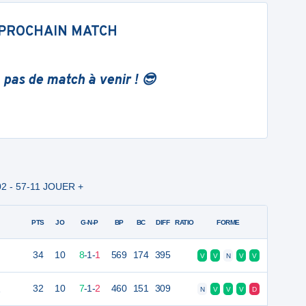
PROCHAIN MATCH
 pas de match à venir ! 😎
02 - 57-11 JOUER +
PTS
JO
G-N-P
BP
BC
DIFF
RATIO
FORME
34
10
8
-
1
-
1
569
174
395
V
V
N
V
V
1
32
10
7
-
1
-
2
460
151
309
N
V
V
V
D