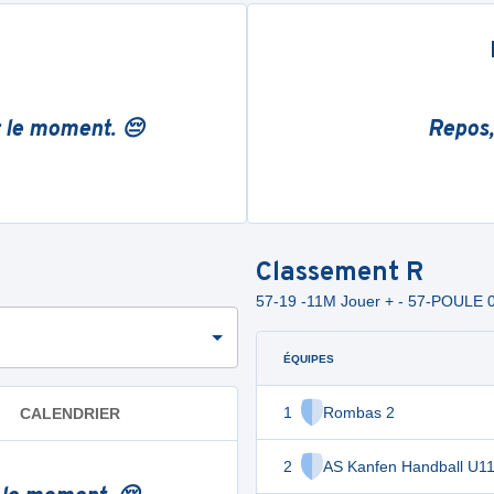
r le moment. 😔
Repos,
Classement
R
57-19 -11M Jouer + - 57-POULE 
ÉQUIPES
1
Rombas 2
CALENDRIER
2
AS Kanfen Handball U1