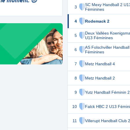
 le moment. 😔
SC Mexy Handball 2 U1
3
Féminines
4
Rodemack 2
Deux Vallées Koenigsma
5
U13 Féminines
AS Folschviller Handbal
6
Féminines
7
Metz Handball 4
8
Metz Handball 2
9
Yutz Handball Féminin 2
10
Falck HBC 2 U13 Fémin
11
Villerupt Handball Club 