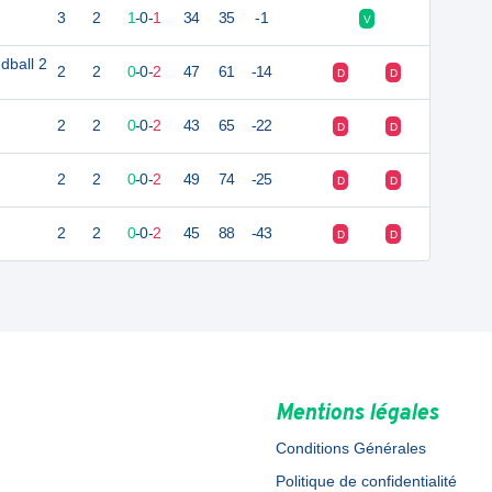
3
2
1
-
0
-
1
34
35
-1
V
dball 2
2
2
0
-
0
-
2
47
61
-14
D
D
2
2
0
-
0
-
2
43
65
-22
D
D
2
2
0
-
0
-
2
49
74
-25
D
D
2
2
0
-
0
-
2
45
88
-43
D
D
Mentions légales
Conditions Générales
Politique de confidentialité