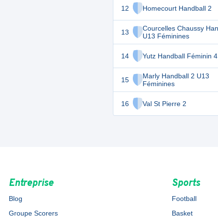
12
Homecourt Handball 2
Courcelles Chaussy Han
13
U13 Féminines
14
Yutz Handball Féminin 4
Marly Handball 2 U13
15
Féminines
16
Val St Pierre 2
Entreprise
Sports
Blog
Football
Groupe Scorers
Basket