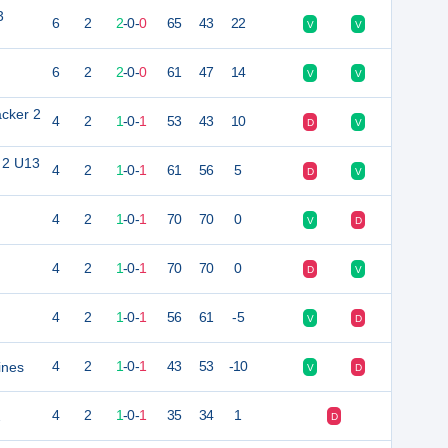
3
6
2
2
-
0
-
0
65
43
22
V
V
6
2
2
-
0
-
0
61
47
14
V
V
cker 2
4
2
1
-
0
-
1
53
43
10
D
V
l 2 U13
4
2
1
-
0
-
1
61
56
5
D
V
4
2
1
-
0
-
1
70
70
0
V
D
4
2
1
-
0
-
1
70
70
0
D
V
4
2
1
-
0
-
1
56
61
-5
V
D
ines
4
2
1
-
0
-
1
43
53
-10
V
D
2
4
2
1
-
0
-
1
35
34
1
D