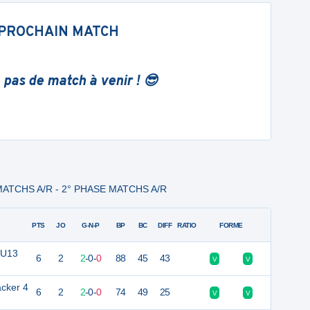
PROCHAIN MATCH
 pas de match à venir ! 😎
E MATCHS A/R - 2° PHASE MATCHS A/R
PTS
JO
G-N-P
BP
BC
DIFF
RATIO
FORME
 U13
6
2
2
-
0
-
0
88
45
43
V
V
cker 4
6
2
2
-
0
-
0
74
49
25
V
V