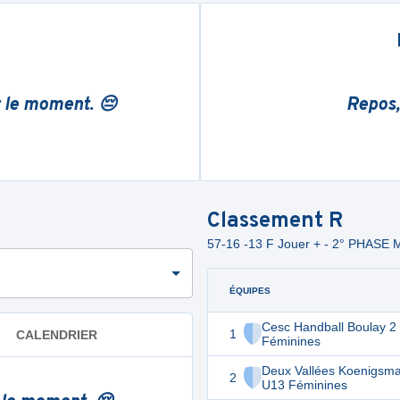
r le moment. 😔
Repos,
Classement
R
57-16 -13 F Jouer + - 2° PHAS
ÉQUIPES
Cesc Handball Boulay 2
1
CALENDRIER
Féminines
Deux Vallées Koenigsma
2
U13 Féminines