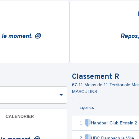
r le moment. 😔
Repos,
Classement
R
67-11 Moins de 11 Territoriale
MASCULINS
ÉQUIPES
CALENDRIER
1
Handball Club Erstein 2
2
HBC Dambach la Ville