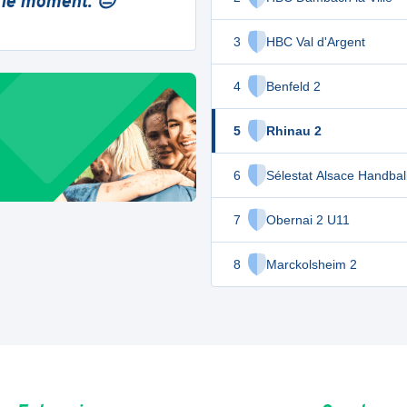
 le moment. 😔
3
HBC Val d'Argent
4
Benfeld 2
5
Rhinau 2
6
Sélestat Alsace Handbal
7
Obernai 2 U11
8
Marckolsheim 2