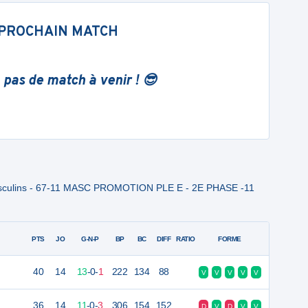
PROCHAIN MATCH
 pas de match à venir ! 😎
 Masculins - 67-11 MASC PROMOTION PLE E - 2E PHASE -11
PTS
JO
G-N-P
BP
BC
DIFF
RATIO
FORME
40
14
13
-
0
-
1
222
134
88
V
V
V
V
V
36
14
11
-
0
-
3
306
154
152
D
V
D
V
V