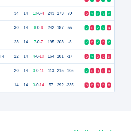
34
14
10
-
0
-
4
243
173
70
D
V
V
V
V
30
14
8
-
0
-
6
242
187
55
V
D
V
V
D
28
14
7
-
0
-
7
195
203
-8
V
D
V
D
V
l 4
22
14
4
-
0
-
10
164
181
-17
D
V
D
D
D
20
14
3
-
0
-
11
110
215
-105
V
D
D
D
D
14
14
0
-
0
-
14
57
292
-235
D
D
D
D
D