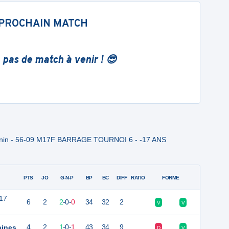
PROCHAIN MATCH
 pas de match à venir ! 😎
inin - 56-09 M17F BARRAGE TOURNOI 6 - -17 ANS
PTS
JO
G-N-P
BP
BC
DIFF
RATIO
FORME
17
6
2
2
-
0
-
0
34
32
2
V
V
nines
4
2
1
-
0
-
1
43
34
9
D
V