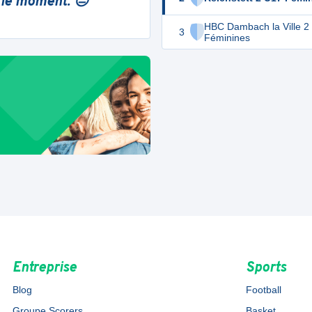
 le moment. 😔
HBC Dambach la Ville 2
3
Féminines
Entreprise
Sports
Blog
Football
Groupe Scorers
Basket