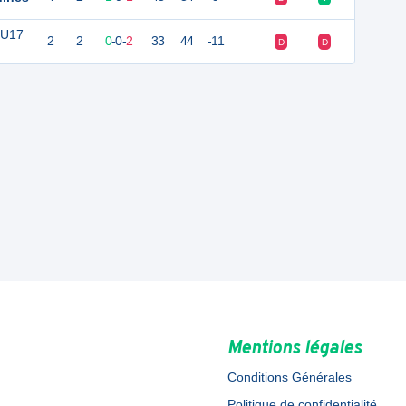
 U17
2
2
0
-
0
-
2
33
44
-11
D
D
Mentions légales
Conditions Générales
Politique de confidentialité