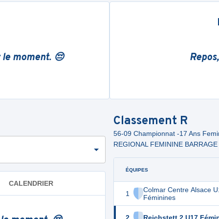
r le moment. 😔
Repos,
Classement
R
56-09 Championnat -17 Ans Fem
REGIONAL FEMININE BARRAGE
ÉQUIPES
CALENDRIER
Colmar Centre Alsace U
1
Féminines
2
Reichstett 2 U17 Fémi