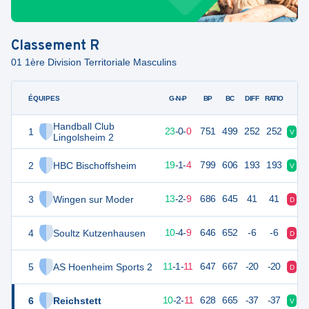
Classement
R
01 1ère Division Territoriale Masculins
ÉQUIPES
PTS
JO
G-N-P
BP
BC
DIFF
RATIO
Handball Club
1
69
23
23
-
0
-
0
751
499
252
252
V
V
Lingolsheim 2
2
HBC Bischoffsheim
63
24
19
-
1
-
4
799
606
193
193
V
V
3
Wingen sur Moder
52
24
13
-
2
-
9
686
645
41
41
D
D
4
Soultz Kutzenhausen
46
23
10
-
4
-
9
646
652
-6
-6
D
N
5
AS Hoenheim Sports 2
46
23
11
-
1
-
11
647
667
-20
-20
D
D
6
Reichstett
45
23
10
-
2
-
11
628
665
-37
-37
V
D