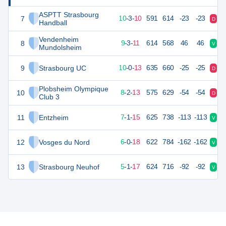
ASPTT Strasbourg
7
44
23
10
-
3
-
10
591
614
-23
-23
D
V
Handball
Vendenheim
8
44
23
9
-
3
-
11
614
568
46
46
V
V
Mundolsheim
9
Strasbourg UC
43
23
10
-
0
-
13
635
660
-25
-25
D
V
Plobsheim Olympique
10
41
23
8
-
2
-
13
575
629
-54
-54
D
V
Club 3
11
Entzheim
38
23
7
-
1
-
15
625
738
-113
-113
V
D
12
Vosges du Nord
35
24
6
-
0
-
18
622
784
-162
-162
V
D
13
Strasbourg Neuhof
34
23
5
-
1
-
17
624
716
-92
-92
V
D