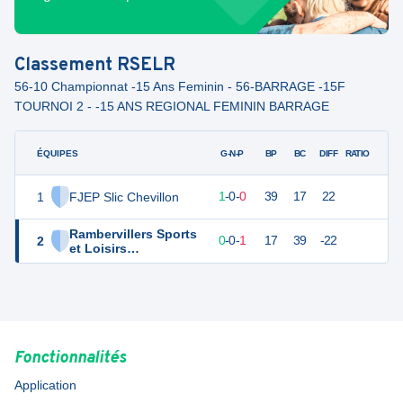
Classement
RSELR
56-10 Championnat -15 Ans Feminin - 56-BARRAGE -15F
TOURNOI 2 - -15 ANS REGIONAL FEMININ BARRAGE
ÉQUIPES
PTS
JO
G-N-P
BP
BC
DIFF
RATIO
1
FJEP Slic Chevillon
3
1
1
-
0
-
0
39
17
22
Rambervillers Sports
2
1
1
0
-
0
-
1
17
39
-22
et Loisirs
Rambuvetais
Fonctionnalités
Application