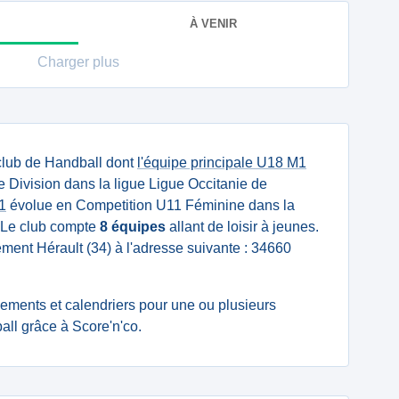
À VENIR
Charger plus
club de Handball dont
l'équipe principale U18 M1
Division dans la ligue Ligue Occitanie de
1
évolue en Competition U11 Féminine dans la
. Le club compte
8 équipes
allant de loisir à jeunes.
tement Hérault (34) à l'adresse suivante : 34660
ssements et calendriers pour une ou plusieurs
ll grâce à Score'n'co.