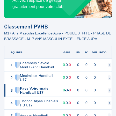
Activez l'espace de gestion
gratuitement pour votre club !
Classement
PVHB
M17 Ans Masculin Excellence Aura - POULE 3_PH 1 - PHASE DE
BRASSAGE - M17 ANS MASCULIN EXCELLENCE AURA
ÉQUIPES
PTS
JO
G-N-P
BP
BC
DIFF
RATIO
Chambéry Savoie
1
0
0
0
-
0
-
0
0
0
0
?
?
Mont Blanc Handball
U17
Meximieux Handball
2
0
0
0
-
0
-
0
0
0
0
?
?
U17
Pays Voironnais
3
0
0
0
-
0
-
0
0
0
0
?
?
Handball U17
Thonon Alpes Chablais
4
0
0
0
-
0
-
0
0
0
0
?
?
HB U17
5
Annecy Handball
0
0
0
-
0
-
0
0
0
0
?
?