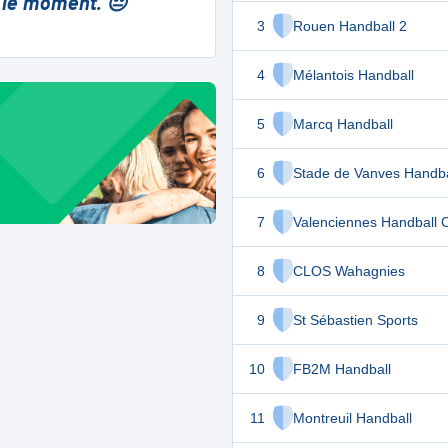
 le moment. 😔
3
Rouen Handball 2
4
Mélantois Handball
5
Marcq Handball
6
Stade de Vanves Handba
7
Valenciennes Handball 
8
CLOS Wahagnies
9
St Sébastien Sports
10
FB2M Handball
11
Montreuil Handball