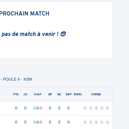
PROCHAIN MATCH
 pas de match à venir ! 😎
7 - POULE 4 - N3M
PTS
JO
G-N-P
BP
BC
DIFF
RATIO
FORME
0
0
0
-
0
-
0
0
0
0
?
?
?
?
?
0
0
0
-
0
-
0
0
0
0
?
?
?
?
?