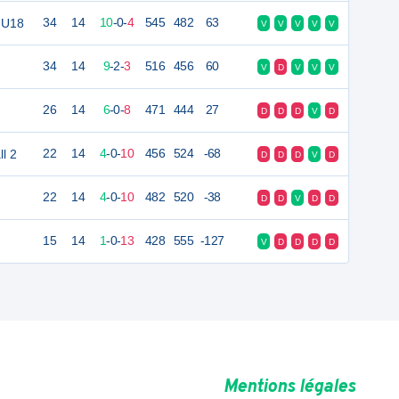
 U18
34
14
10
-
0
-
4
545
482
63
V
V
V
V
V
34
14
9
-
2
-
3
516
456
60
V
D
V
V
V
26
14
6
-
0
-
8
471
444
27
D
D
D
V
D
l 2
22
14
4
-
0
-
10
456
524
-68
D
D
D
V
D
22
14
4
-
0
-
10
482
520
-38
D
D
V
D
D
15
14
1
-
0
-
13
428
555
-127
V
D
D
D
D
Mentions légales