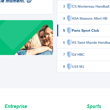
 le moment. 😔
3
CS Montereau Handball
4
ASA Maisons Alfort HB
5
Paris Sport Club
6
AS Saint Mande Handbal
7
Gif HBC
8
U18 M1
Entreprise
Sports