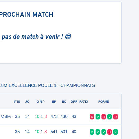
PROCHAIN MATCH
 pas de match à venir ! 😎
- U18M EXCELLENCE POULE 1 - CHAMPIONNATS
PTS
JO
G-N-P
BP
BC
DIFF
RATIO
FORME
 Vallée
35
14
10
-
1
-
3
473
430
43
D
V
D
V
D
35
14
10
-
1
-
3
541
501
40
V
V
V
D
V