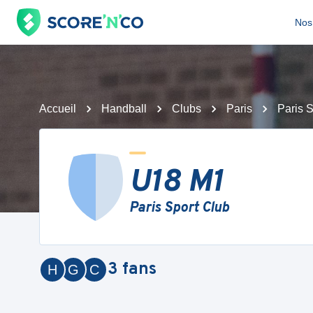
Nos 
Accueil
Handball
Clubs
Paris
Paris 
U18 M1
Paris Sport Club
3
fans
H
G
C