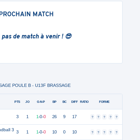
PROCHAIN MATCH
 pas de match à venir ! 😎
SSAGE POULE B - U13F BRASSAGE
PTS
JO
G-N-P
BP
BC
DIFF
RATIO
FORME
3
1
1
-
0
-
0
26
9
17
?
?
?
?
?
dball 3
3
1
1
-
0
-
0
10
0
10
?
?
?
?
?