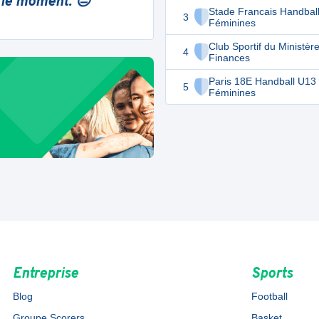
 le moment. 😔
Stade Francais Handbal
3
Féminines
Club Sportif du Ministèr
4
Finances
Paris 18E Handball U13
5
Féminines
Entreprise
Sports
Blog
Football
Groupe Scorers
Basket