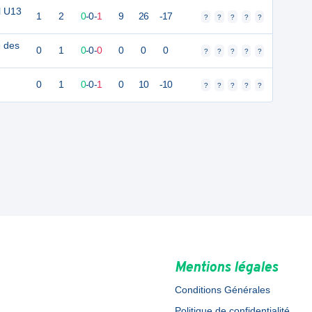
l U13
1
2
0
-
0
-
1
9
26
-17
?
?
?
?
?
e des
0
1
0
-
0
-
0
0
0
0
?
?
?
?
?
0
1
0
-
0
-
1
0
10
-10
?
?
?
?
?
Mentions légales
Conditions Générales
Politique de confidentialité