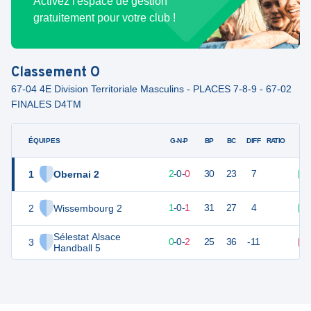
Activez l'espace de gestion
gratuitement pour votre club !
Classement
O
67-04 4E Division Territoriale Masculins - PLACES 7-8-9 - 67-02
FINALES D4TM
ÉQUIPES
PTS
JO
G-N-P
BP
BC
DIFF
RATIO
1
Obernai 2
6
2
2
-
0
-
0
30
23
7
V
2
Wissembourg 2
4
2
1
-
0
-
1
31
27
4
V
Sélestat Alsace
3
2
2
0
-
0
-
2
25
36
-11
D
Handball 5