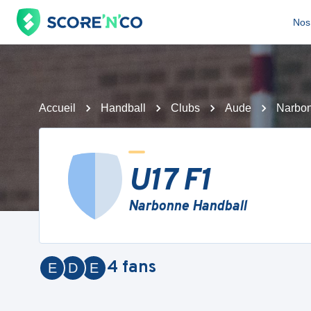
Nos 
Accueil
Handball
Clubs
Aude
Narbon
U17 F1
Narbonne Handball
4
fans
E
D
E