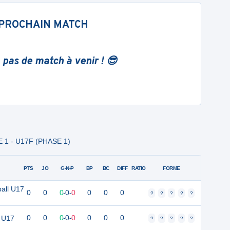
PROCHAIN MATCH
 pas de match à venir ! 😎
E 1 - U17F (PHASE 1)
PTS
JO
G-N-P
BP
BC
DIFF
RATIO
FORME
all U17
0
0
0
-
0
-
0
0
0
0
?
?
?
?
?
 U17
0
0
0
-
0
-
0
0
0
0
?
?
?
?
?