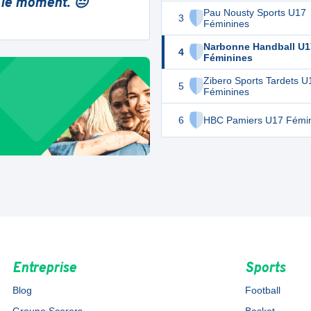
 le moment. 😔
Pau Nousty Sports U17
3
Féminines
Narbonne Handball U1
4
Féminines
Zibero Sports Tardets U
5
Féminines
6
HBC Pamiers U17 Fémi
Entreprise
Sports
Blog
Football