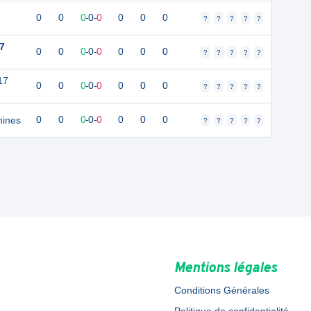
0
0
0
-
0
-
0
0
0
0
?
?
?
?
?
7
0
0
0
-
0
-
0
0
0
0
?
?
?
?
?
17
0
0
0
-
0
-
0
0
0
0
?
?
?
?
?
nines
0
0
0
-
0
-
0
0
0
0
?
?
?
?
?
Mentions légales
Conditions Générales