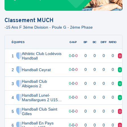
Classement
MUCH
-15 Ans F 3ème Division - Poule G - 2ème Phase
ÉQUIPES
PTS
JO
G-N-P
BP
BC
DIFF
RATIO
Athlétic Club Lodévois
1
0
0
0
-
0
-
0
0
0
0
0
D
D
Handball
2
Handball Ceyrat
0
0
0
-
0
-
0
0
0
0
0
V
D
Handball Club
3
0
0
0
-
0
-
0
0
0
0
0
V
V
Albigeois 2
Handball Lunel-
4
0
0
0
-
0
-
0
0
0
0
0
V
D
Marsillargues 2 U15
Féminines
Handball Club Saint
5
0
0
0
-
0
-
0
0
0
0
0
D
V
Gilles
Handball En Pays
6
0
0
0
-
0
-
0
0
0
0
0
D
V