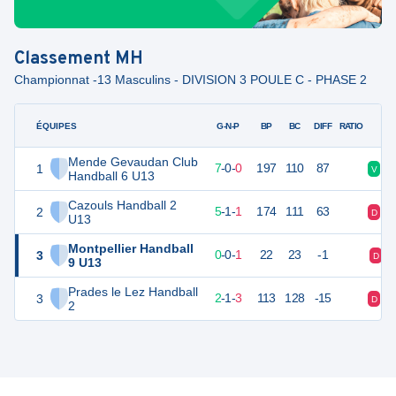
Classement
MH
Championnat -13 Masculins - DIVISION 3 POULE C - PHASE 2
ÉQUIPES
PTS
JO
G-N-P
BP
BC
DIFF
RATIO
Mende Gevaudan Club
1
21
7
7
-
0
-
0
197
110
87
V
V
Handball 6 U13
Cazouls Handball 2
2
18
7
5
-
1
-
1
174
111
63
D
V
U13
Montpellier Handball
3
1
1
0
-
0
-
1
22
23
-1
D
9 U13
Prades le Lez Handball
3
11
6
2
-
1
-
3
113
128
-15
D
D
2