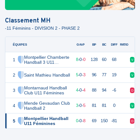
Classement
MH
-11 Féminins - DIVISION 2 - PHASE 2
ÉQUIPES
PTS
JO
G-N-P
BP
BC
DIFF
RATIO
Montpellier Chamberte
1
24
8
8
-
0
-
0
128
60
68
V
V
Handball 3 U11
Féminines
2
Saint Mathieu Handball
18
8
5
-
0
-
3
96
77
19
V
V
Montarnaud Handball
3
16
8
4
-
0
-
4
88
94
-6
D
D
Club U11 Féminines
Mende Gevaudan Club
4
14
8
3
-
0
-
5
81
81
0
V
D
Handball 2
Montpellier Handball
5
8
8
0
-
0
-
8
69
150
-81
D
D
U11 Féminines