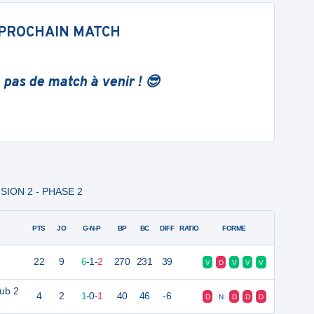
PROCHAIN MATCH
 pas de match à venir ! 😎
ISION 2 - PHASE 2
PTS
JO
G-N-P
BP
BC
DIFF
RATIO
FORME
22
9
6
-
1
-
2
270
231
39
V
D
V
V
V
ub 2
4
2
1
-
0
-
1
40
46
-6
D
N
D
D
D