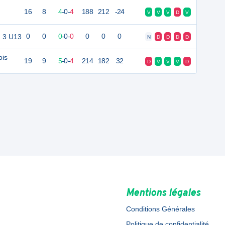
16
8
4
-
0
-
4
188
212
-24
V
V
V
D
V
n 3 U13
0
0
0
-
0
-
0
0
0
0
N
D
D
D
D
ois
19
9
5
-
0
-
4
214
182
32
D
V
V
V
D
Mentions légales
Conditions Générales
Politique de confidentialité