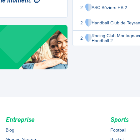
 le moment. 😔
2
ASC Béziers HB 2
2
Handball Club de Teyra
Racing Club Montagnac
2
Handball 2
Entreprise
Sports
Blog
Football
Groupe Scorers
Basket