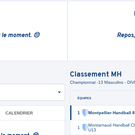
r le moment. 😔
Repos,
Classement
MH
Championnat -13 Masculins - DIV
ÉQUIPES
1
Montpellier Handball 8
CALENDRIER
Montarnaud Handball Cl
1
U13