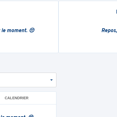
r le moment. 😔
Repos,
CALENDRIER