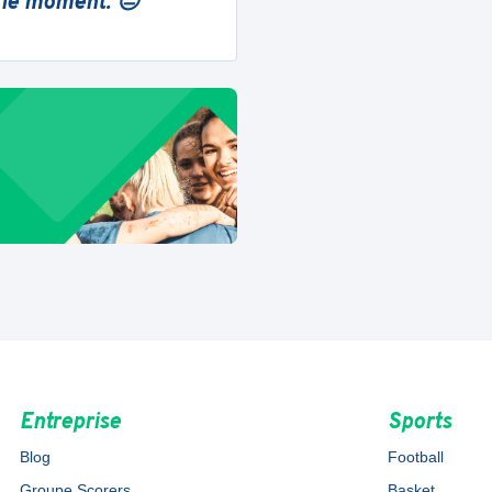
 le moment. 😔
Entreprise
Sports
Blog
Football
Groupe Scorers
Basket