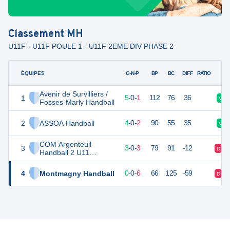
Classement
MH
U11F - U11F POULE 1 - U11F 2EME DIV PHASE 2
ÉQUIPES
PTS
JO
G-N-P
BP
BC
DIFF
RATIO
Avenir de Survilliers /
1
16
6
5
-
0
-
1
112
76
36
V
Fosses-Marly Handball
2
ASSOA Handball
13
6
4
-
0
-
2
90
55
35
V
COM Argenteuil
3
12
6
3
-
0
-
3
79
91
-12
D
Handball 2 U11
Féminines
4
Montmagny Handball
6
6
0
-
0
-
6
66
125
-59
D