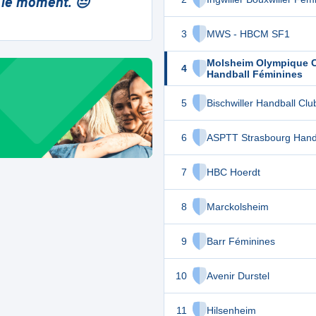
 le moment. 😔
3
MWS - HBCM SF1
Molsheim Olympique 
4
Handball Féminines
5
Bischwiller Handball Clu
6
ASPTT Strasbourg Hand
7
HBC Hoerdt
8
Marckolsheim
9
Barr Féminines
10
Avenir Durstel
11
Hilsenheim