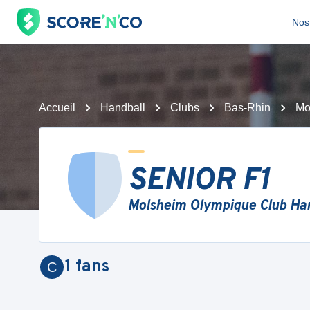
Nos 
Accueil
Handball
Clubs
Bas-Rhin
Mo
SENIOR F1
Molsheim Olympique Club Ha
1
fans
C