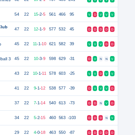
54
22
15
-
2
-
5
561
466
95
V
D
V
V
V
Club
47
22
12
-
1
-
9
577
532
45
D
D
D
D
D
b
45
22
11
-
1
-
10
621
582
39
V
V
V
D
D
ball 3
45
22
10
-
3
-
9
598
629
-31
D
V
N
N
V
43
22
10
-
1
-
11
578
603
-25
V
V
D
V
V
41
22
9
-
1
-
12
538
577
-39
D
V
V
V
D
37
22
7
-
1
-
14
540
613
-73
D
D
N
V
D
34
22
5
-
2
-
15
460
563
-103
D
D
D
N
V
29
22
4
-
0
-
18
463
550
-87
D
D
D
D
D