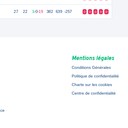
27
22
3
-
0
-
19
382
639
-257
D
D
D
D
D
Mentions légales
Conditions Générales
Politique de confidentialité
Charte sur les cookies
Centre de confidentialité
ace