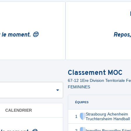
r le moment. 😔
Repos,
Classement
MOC
67-12 1Ere Division Territorial
FEMININES
ÉQUIPES
CALENDRIER
Strasbourg Achenheim
1
Truchtersheim Handball
2
Ingwiller Bouxwiller Fém