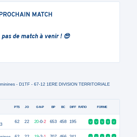
PROCHAIN MATCH
 pas de match à venir ! 😎
e Feminines - D1TF - 67-12 1ERE DIVISION TERRITORIALE
PTS
JO
G-N-P
BP
BC
DIFF
RATIO
FORME
62
22
20
-
0
-
2
653
458
195
V
V
V
V
V
 3
inines
62
22
19
-
2
-
1
707
466
241
V
V
V
V
V