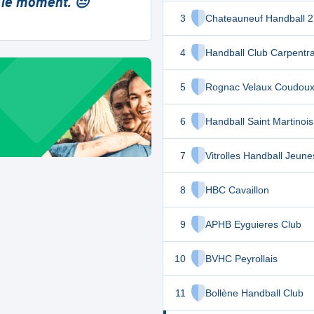
 le moment. 😔
3
Chateauneuf Handball 2
4
Handball Club Carpentr
5
Rognac Velaux Coudou
6
Handball Saint Martinois
7
Vitrolles Handball Jeune
8
HBC Cavaillon
9
APHB Eyguieres Club
10
BVHC Peyrollais
11
Bollène Handball Club