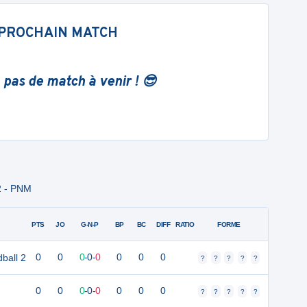
PROCHAIN MATCH
 pas de match à venir ! 😎
2 - PNM
PTS
JO
G-N-P
BP
BC
DIFF
RATIO
FORME
ball 2
0
0
0
-
0
-
0
0
0
0
?
?
?
?
?
0
0
0
-
0
-
0
0
0
0
?
?
?
?
?