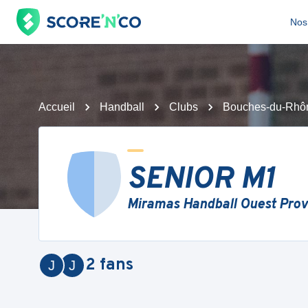
Nos 
Accueil
Handball
Clubs
Bouches-du-Rhô
SENIOR M1
Miramas Handball Ouest Pro
2
fans
J
J