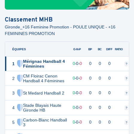
Classement
MHB
Gironde_+16 Feminine Promotion - POULE UNIQUE - +16
FEMININES PROMOTION
ÉQUIPES
PTS
JO
G-N-P
BP
BC
DIFF
RATIO
Mérignac Handball 4
1
0
0
0
-
0
-
0
0
0
0
?
?
Féminines
CM Floirac Cenon
2
0
0
0
-
0
-
0
0
0
0
?
?
Handball 4 Féminines
3
St Medard Handball 2
0
0
0
-
0
-
0
0
0
0
?
?
Stade Blayais Haute
4
0
0
0
-
0
-
0
0
0
0
?
?
Gironde HB
Carbon-Blanc Handball
5
0
0
0
-
0
-
0
0
0
0
?
?
3