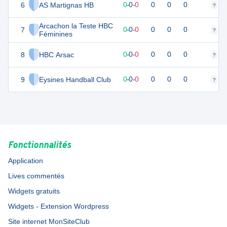
6
AS Martignas HB
0
0
0
-
0
-
0
0
0
0
?
?
Arcachon la Teste HBC
7
0
0
0
-
0
-
0
0
0
0
?
?
Féminines
8
HBC Arsac
0
0
0
-
0
-
0
0
0
0
?
?
9
Eysines Handball Club
0
0
0
-
0
-
0
0
0
0
?
?
Fonctionnalités
Application
Lives commentés
Widgets gratuits
Widgets - Extension Wordpress
Site internet MonSiteClub