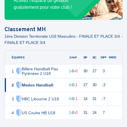
Activez l'espace de gestion
gratuitement pour votre club !
Classement
MH
1ère Division Territoriale U18 Masculins - FINALE ET PLACE 3/4 -
FINALE ET PLACE 3/4
ÉQUIPES
PTS
JO
G-N-P
BP
BC
DIFF
RATIO
Billère Handball Pau
1
3
1
1
-
0
-
0
30
27
3
Pyrénées 2 U18
2
Medoc Handball
1
1
0
-
0
-
1
27
30
-3
3
HBC Libourne 2 U18
1
1
0
-
0
-
1
24
31
-7
4
US Couhe HB U18
3
1
1
-
0
-
0
31
24
7