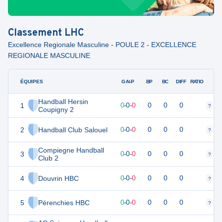
Classement
LHC
Excellence Regionale Masculine - POULE 2 - EXCELLENCE
REGIONALE MASCULINE
ÉQUIPES
PTS
JO
G-N-P
BP
BC
DIFF
RATIO
Handball Hersin
1
0
0
0
-
0
-
0
0
0
0
?
?
Coupigny 2
2
Handball Club Salouel
0
0
0
-
0
-
0
0
0
0
?
?
Compiegne Handball
3
0
0
0
-
0
-
0
0
0
0
?
?
Club 2
4
Douvrin HBC
0
0
0
-
0
-
0
0
0
0
?
?
5
Pérenchies HBC
0
0
0
-
0
-
0
0
0
0
?
?