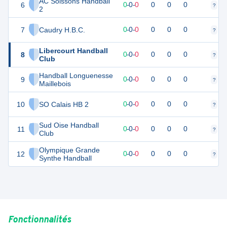
AC Soissons Handball
6
0
0
0
-
0
-
0
0
0
0
?
?
2
7
Caudry H.B.C.
0
0
0
-
0
-
0
0
0
0
?
?
Libercourt Handball
8
0
0
0
-
0
-
0
0
0
0
?
?
Club
Handball Longuenesse
9
0
0
0
-
0
-
0
0
0
0
?
?
Maillebois
10
SO Calais HB 2
0
0
0
-
0
-
0
0
0
0
?
?
Sud Oise Handball
11
0
0
0
-
0
-
0
0
0
0
?
?
Club
Olympique Grande
12
0
0
0
-
0
-
0
0
0
0
?
?
Synthe Handball
Fonctionnalités