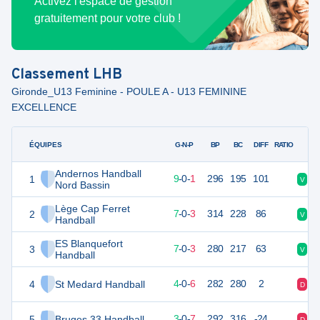
Activez l'espace de gestion
gratuitement pour votre club !
Classement
LHB
Gironde_U13 Feminine - POULE A - U13 FEMININE
EXCELLENCE
ÉQUIPES
PTS
JO
G-N-P
BP
BC
DIFF
RATIO
Andernos Handball
1
28
10
9
-
0
-
1
296
195
101
V
V
Nord Bassin
Lège Cap Ferret
2
24
10
7
-
0
-
3
314
228
86
V
V
Handball
ES Blanquefort
3
24
10
7
-
0
-
3
280
217
63
V
D
Handball
4
St Medard Handball
18
10
4
-
0
-
6
282
280
2
D
D
5
Bruges 33 Handball
16
10
3
-
0
-
7
292
316
-24
D
D