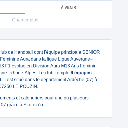
À VENIR
Charger plus
club de Handball dont
l'équipe principale SENIOR
 Féminine Aura dans la ligue Ligue Auvergne–
13 F1
évolue en Division Aura M13 Ans Féminin
ergne–Rhone-Alpes. Le club compte
6 équipes
l. Il est situé dans le département Ardèche (07) à
8 07250 LE POUZIN.
ssements et calendriers pour une ou plusieurs
07 grâce à Score'n'co.