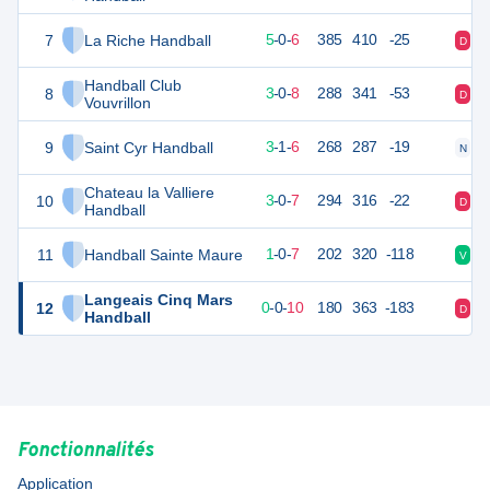
7
La Riche Handball
21
11
5
-
0
-
6
385
410
-25
D
V
Handball Club
8
17
11
3
-
0
-
8
288
341
-53
D
D
Vouvrillon
9
Saint Cyr Handball
16
10
3
-
1
-
6
268
287
-19
N
D
Chateau la Valliere
10
16
10
3
-
0
-
7
294
316
-22
D
D
Handball
11
Handball Sainte Maure
10
8
1
-
0
-
7
202
320
-118
V
D
Langeais Cinq Mars
12
10
10
0
-
0
-
10
180
363
-183
D
D
Handball
Fonctionnalités
Application