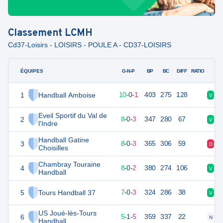
Classement
LCMH
Cd37-Loisirs - LOISIRS - POULE A - CD37-LOISIRS
ÉQUIPES
PTS
JO
G-N-P
BP
BC
DIFF
RATIO
1
Handball Amboise
31
11
10
-
0
-
1
403
275
128
V
V
Eveil Sportif du Val de
2
27
11
8
-
0
-
3
347
280
67
V
V
l'Indre
Handball Gatine
3
27
11
8
-
0
-
3
365
306
59
D
V
Choisilles
Chambray Touraine
4
26
10
8
-
0
-
2
380
274
106
V
V
Handball
5
Tours Handball 37
24
10
7
-
0
-
3
324
286
38
V
V
US Joué-lès-Tours
6
22
11
5
-
1
-
5
359
337
22
N
D
Handball