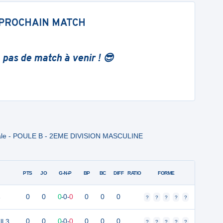
PROCHAIN MATCH
 pas de match à venir ! 😎
oriale - POULE B - 2EME DIVISION MASCULINE
PTS
JO
G-N-P
BP
BC
DIFF
RATIO
FORME
3
0
0
0
-
0
-
0
0
0
0
?
?
?
?
?
l 3
0
0
0
-
0
-
0
0
0
0
?
?
?
?
?