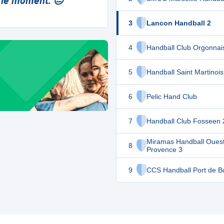
 le moment. 😔
3
Lancon Handball 2
4
Handball Club Orgonnai
5
Handball Saint Martinois
6
Pelic Hand Club
7
Handball Club Fosseen 
Miramas Handball Oues
8
Provence 3
9
CCS Handball Port de B