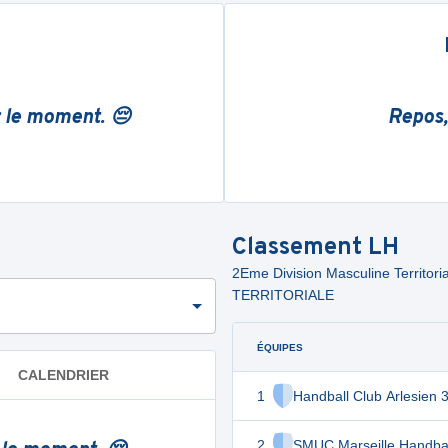
r le moment. 😔
Repos,
Classement
LH
2Eme Division Masculine Territ
TERRITORIALE
ÉQUIPES
CALENDRIER
1
Handball Club Arlesien 
2
SMUC Marseille Handbal