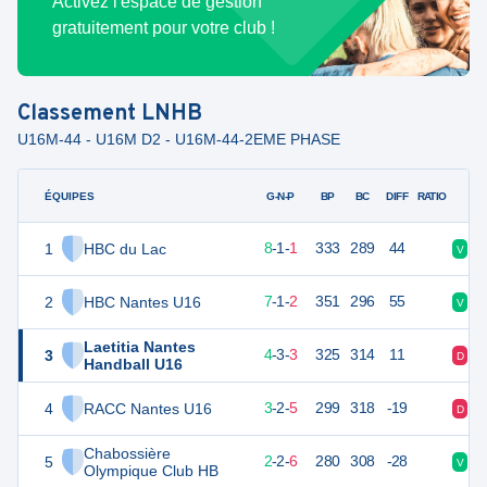
Activez l'espace de gestion
gratuitement pour votre club !
Classement
LNHB
U16M-44 - U16M D2 - U16M-44-2EME PHASE
ÉQUIPES
PTS
JO
G-N-P
BP
BC
DIFF
RATIO
1
HBC du Lac
27
10
8
-
1
-
1
333
289
44
V
V
2
HBC Nantes U16
25
10
7
-
1
-
2
351
296
55
V
V
Laetitia Nantes
3
21
10
4
-
3
-
3
325
314
11
D
D
Handball U16
4
RACC Nantes U16
18
10
3
-
2
-
5
299
318
-19
D
V
Chabossière
5
16
10
2
-
2
-
6
280
308
-28
V
D
Olympique Club HB