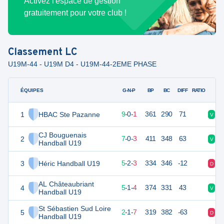
Activez l'espace de gestion
gratuitement pour votre club !
Classement
LC
U19M-44 - U19M D4 - U19M-44-2EME PHASE
ÉQUIPES
PTS
JO
G-N-P
BP
BC
DIFF
RATIO
1
HBAC Ste Pazanne
28
10
9
-
0
-
1
361
290
71
V
D
CJ Bouguenais
2
24
10
7
-
0
-
3
411
348
63
V
V
Handball U19
3
Héric Handball U19
22
10
5
-
2
-
3
334
346
-12
D
V
AL Châteaubriant
4
21
10
5
-
1
-
4
374
331
43
V
V
Handball U19
St Sébastien Sud Loire
5
15
10
2
-
1
-
7
319
382
-63
D
D
Handball U19