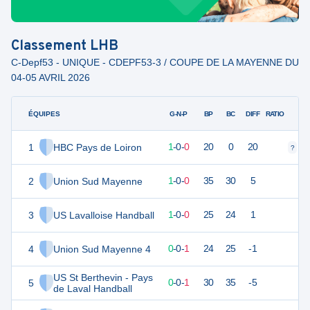
Classement
LHB
C-Depf53 - UNIQUE - CDEPF53-3 / COUPE DE LA MAYENNE DU
04-05 AVRIL 2026
ÉQUIPES
PTS
JO
G-N-P
BP
BC
DIFF
RATIO
1
HBC Pays de Loiron
3
1
1
-
0
-
0
20
0
20
?
?
2
Union Sud Mayenne
3
1
1
-
0
-
0
35
30
5
3
US Lavalloise Handball
3
1
1
-
0
-
0
25
24
1
4
Union Sud Mayenne 4
1
1
0
-
0
-
1
24
25
-1
US St Berthevin - Pays
5
1
1
0
-
0
-
1
30
35
-5
de Laval Handball