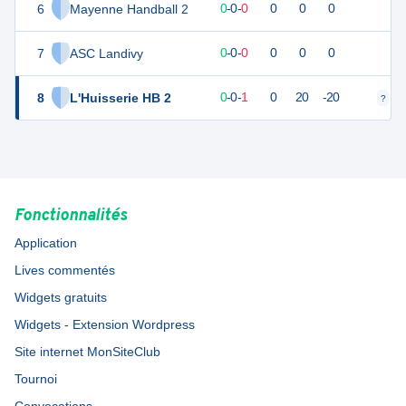
6
Mayenne Handball 2
0
0
0
-
0
-
0
0
0
0
7
ASC Landivy
0
0
0
-
0
-
0
0
0
0
8
L'Huisserie HB 2
0
1
0
-
0
-
1
0
20
-20
?
?
Fonctionnalités
Application
Lives commentés
Widgets gratuits
Widgets - Extension Wordpress
Site internet MonSiteClub
Tournoi