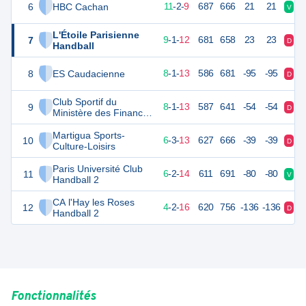
6
HBC Cachan
46
22
11
-
2
-
9
687
666
21
21
V
V
L'Étoile Parisienne
7
41
22
9
-
1
-
12
681
658
23
23
D
V
Handball
8
ES Caudacienne
39
22
8
-
1
-
13
586
681
-95
-95
D
D
Club Sportif du
9
39
22
8
-
1
-
13
587
641
-54
-54
D
D
Ministère des Finances
2
Martigua Sports-
10
37
22
6
-
3
-
13
627
666
-39
-39
D
V
Culture-Loisirs
Paris Université Club
11
35
22
6
-
2
-
14
611
691
-80
-80
V
D
Handball 2
CA l'Hay les Roses
12
32
22
4
-
2
-
16
620
756
-136
-136
D
D
Handball 2
Fonctionnalités