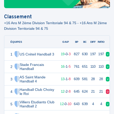
Classement
+16 Ans M 2ème Division Territoriale 94 & 75 - +16 Ans M 2ème
Division Territoriale 94 & 75
ÉQUIPES
PTS
JO
G-N-P
BP
BC
DIFF
RATIO
1
US Créteil Handball 3
60
22
19
-
0
-
3
827
630
197
197
V
V
Stade Francais
2
55
22
16
-
1
-
5
761
651
110
110
V
D
Handball
AS Saint Mande
3
49
22
13
-
1
-
8
609
581
28
28
V
D
Handball 4
Handball Club Choisy
4
48
22
12
-
2
-
8
645
624
21
21
D
V
le Roi
Villiers Etudiants Club
5
46
22
12
-
0
-
10
643
639
4
4
V
V
Handball 2