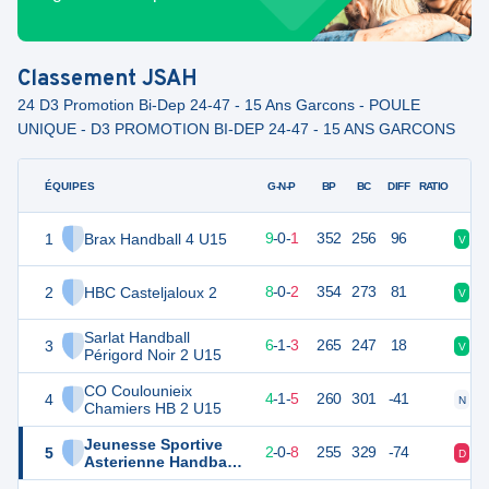
Classement
JSAH
24 D3 Promotion Bi-Dep 24-47 - 15 Ans Garcons - POULE
UNIQUE - D3 PROMOTION BI-DEP 24-47 - 15 ANS GARCONS
ÉQUIPES
PTS
JO
G-N-P
BP
BC
DIFF
RATIO
1
Brax Handball 4 U15
28
10
9
-
0
-
1
352
256
96
V
V
2
HBC Casteljaloux 2
26
10
8
-
0
-
2
354
273
81
V
D
Sarlat Handball
3
23
10
6
-
1
-
3
265
247
18
V
N
Périgord Noir 2 U15
CO Coulounieix
4
19
10
4
-
1
-
5
260
301
-41
N
D
Chamiers HB 2 U15
Jeunesse Sportive
5
13
10
2
-
0
-
8
255
329
-74
D
D
Asterienne Handball
4 U15