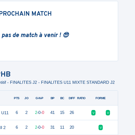
PROCHAIN MATCH
 pas de match à venir ! 😎
 PHB
titif - FINALITES J2 - FINALITES U11 MIXTE STANDARD J2
PTS
JO
G-N-P
BP
BC
DIFF
RATIO
FORME
2 U11
6
2
2
-
0
-
0
41
15
26
V
V
l 2
6
2
2
-
0
-
0
31
11
20
V