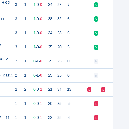
 HB 2
3
1
1
-
0
-
0
34
27
7
V
U11
3
1
1
-
0
-
0
38
32
6
V
3
1
1
-
0
-
0
34
28
6
V
s
3
1
1
-
0
-
0
25
20
5
V
ll 2
2
1
0
-
1
-
0
25
25
0
N
es 2 U11
2
1
0
-
1
-
0
25
25
0
N
2
2
0
-
0
-
2
21
34
-13
D
D
1
1
0
-
0
-
1
20
25
-5
D
2 U11
1
1
0
-
0
-
1
32
38
-6
D