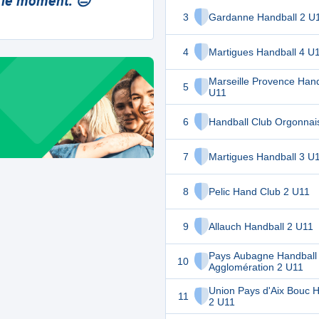
 le moment. 😔
3
Gardanne Handball 2 U
4
Martigues Handball 4 U
Marseille Provence Hand
5
U11
6
Handball Club Orgonnai
7
Martigues Handball 3 U
8
Pelic Hand Club 2 U11
9
Allauch Handball 2 U11
Pays Aubagne Handball
10
Agglomération 2 U11
Union Pays d'Aix Bouc H
11
2 U11