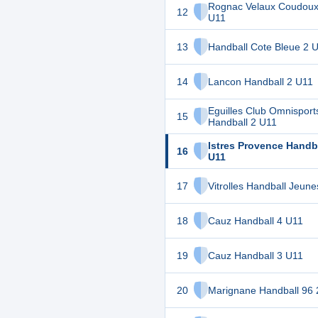
Rognac Velaux Coudoux
12
U11
13
Handball Cote Bleue 2 
14
Lancon Handball 2 U11
Eguilles Club Omnisport
15
Handball 2 U11
Istres Provence Handba
16
U11
17
Vitrolles Handball Jeun
18
Cauz Handball 4 U11
19
Cauz Handball 3 U11
20
Marignane Handball 96 