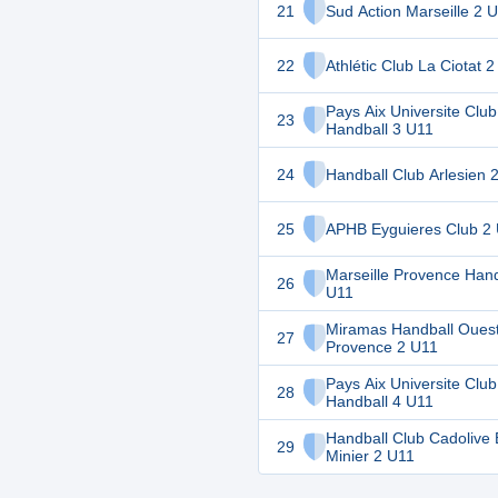
21
Sud Action Marseille 2 
22
Athlétic Club La Ciotat 
Pays Aix Universite Club
23
Handball 3 U11
24
Handball Club Arlesien 
25
APHB Eyguieres Club 2
Marseille Provence Hand
26
U11
Miramas Handball Oues
27
Provence 2 U11
Pays Aix Universite Club
28
Handball 4 U11
Handball Club Cadolive 
29
Minier 2 U11