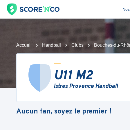
Nos 
Accueil
Handball
Clubs
Bouches-du-Rhô
U11 M2
Istres Provence Handball
Aucun fan, soyez le premier !