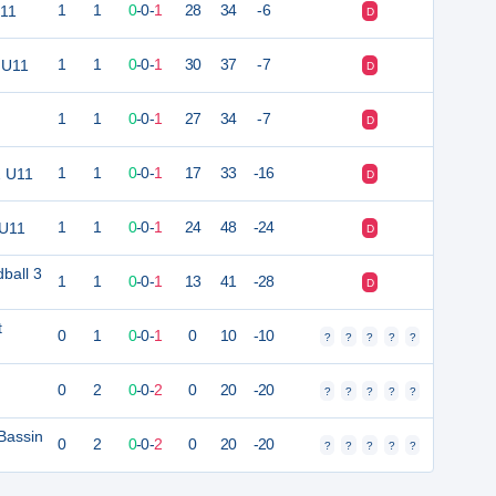
U11
1
1
0
-
0
-
1
28
34
-6
D
2 U11
1
1
0
-
0
-
1
30
37
-7
D
1
1
0
-
0
-
1
27
34
-7
D
2 U11
1
1
0
-
0
-
1
17
33
-16
D
 U11
1
1
0
-
0
-
1
24
48
-24
D
ball 3
1
1
0
-
0
-
1
13
41
-28
D
t
0
1
0
-
0
-
1
0
10
-10
?
?
?
?
?
0
2
0
-
0
-
2
0
20
-20
?
?
?
?
?
Bassin
0
2
0
-
0
-
2
0
20
-20
?
?
?
?
?