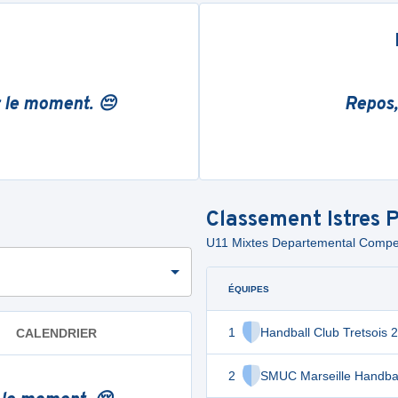
r le moment. 😔
Repos,
Classement
Istres
U11 Mixtes Departemental Compe
ÉQUIPES
1
Handball Club Tretsois 
CALENDRIER
2
SMUC Marseille Handbal