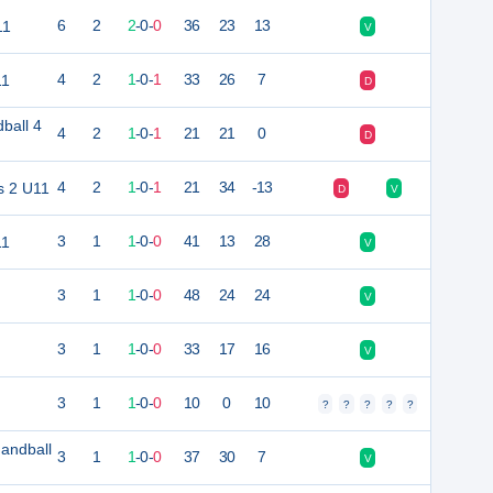
11
6
2
2
-
0
-
0
36
23
13
V
11
4
2
1
-
0
-
1
33
26
7
D
ball 4
4
2
1
-
0
-
1
21
21
0
D
s 2 U11
4
2
1
-
0
-
1
21
34
-13
D
V
11
3
1
1
-
0
-
0
41
13
28
V
3
1
1
-
0
-
0
48
24
24
V
3
1
1
-
0
-
0
33
17
16
V
3
1
1
-
0
-
0
10
0
10
?
?
?
?
?
andball
3
1
1
-
0
-
0
37
30
7
V