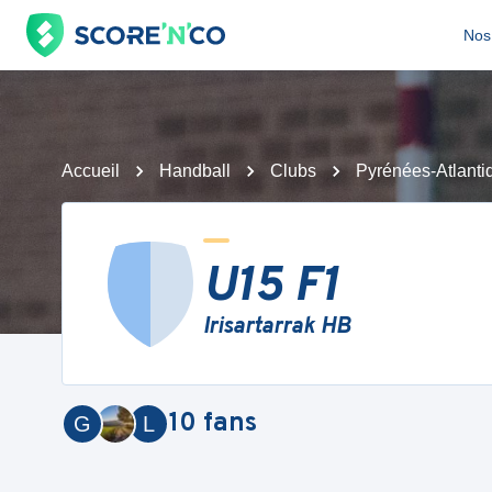
Nos 
Accueil
Handball
Clubs
Pyrénées-Atlanti
U15 F1
Irisartarrak HB
10
fans
G
L