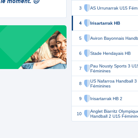
 le moment. 😔
3
AS Urrunarrak U15 Fém
4
Irisartarrak HB
5
Aviron Bayonnais Handb
6
Stade Hendayais HB
Pau Nousty Sports 3 U1
7
Féminines
US Nafarroa Handball 3
8
Féminines
9
Irisartarrak HB 2
Anglet Biarritz Olympiqu
10
Handball 2 U15 Féminin