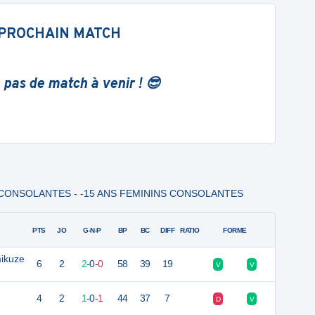
PROCHAIN MATCH
 pas de match à venir ! 😎
 - CONSOLANTES - -15 ANS FEMININS CONSOLANTES
PTS
JO
G-N-P
BP
BC
DIFF
RATIO
FORME
mikuze
6
2
2
-
0
-
0
58
39
19
V
V
4
2
1
-
0
-
1
44
37
7
D
V