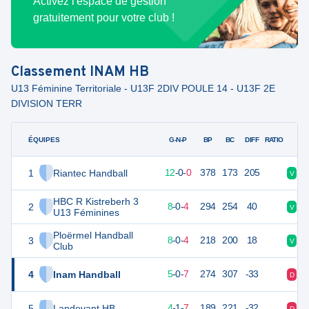
Activez l'espace de gestion
gratuitement pour votre club !
Classement
INAM HB
U13 Féminine Territoriale - U13F 2DIV POULE 14 - U13F 2E
DIVISION TERR
ÉQUIPES
PTS
JO
G-N-P
BP
BC
DIFF
RATIO
1
Riantec Handball
36
12
12
-
0
-
0
378
173
205
V
V
HBC R Kistreberh 3
2
28
12
8
-
0
-
4
294
254
40
V
V
U13 Féminines
Ploërmel Handball
3
28
12
8
-
0
-
4
218
200
18
V
V
Club
4
Inam Handball
22
12
5
-
0
-
7
274
307
-33
D
D
5
Landevant HB
21
12
4
-
1
-
7
189
221
-32
D
D