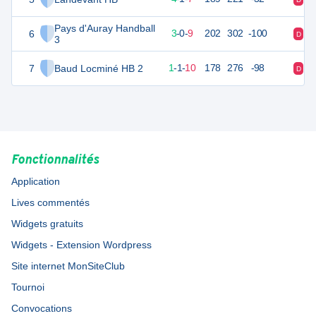
Pays d'Auray Handball
6
18
12
3
-
0
-
9
202
302
-100
D
D
3
7
Baud Locminé HB 2
15
12
1
-
1
-
10
178
276
-98
D
D
Fonctionnalités
Application
Lives commentés
Widgets gratuits
Widgets - Extension Wordpress
Site internet MonSiteClub
Tournoi
Convocations